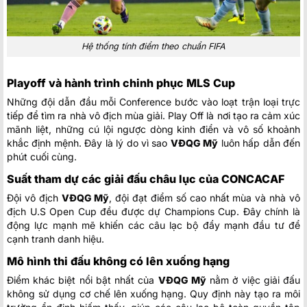
Hệ thống tính điểm theo chuẩn FIFA
Playoff và hành trình chinh phục MLS Cup
Những đội dẫn đầu mỗi Conference bước vào loạt trận loại trực
tiếp để tìm ra nhà vô địch mùa giải. Play Off là nơi tạo ra cảm xúc
mãnh liệt, những cú lội ngược dòng kinh điển và vô số khoảnh
khắc định mệnh. Đây là lý do vì sao
VĐQG Mỹ
luôn hấp dẫn đến
phút cuối cùng.
Suất tham dự các giải đấu châu lục của CONCACAF
Đội vô địch
VĐQG Mỹ
, đội đạt điểm số cao nhất mùa và nhà vô
địch U.S Open Cup đều được dự Champions Cup. Đây chính là
động lực mạnh mẽ khiến các câu lạc bộ đẩy mạnh đầu tư để
cạnh tranh danh hiệu.
Mô hình thi đấu không có lên xuống hạng
Điểm khác biệt nổi bật nhất của
VĐQG Mỹ
nằm ở việc giải đấu
không sử dụng cơ chế lên xuống hạng. Quy định này tạo ra môi