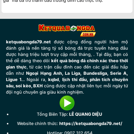
già” mà đã trở thành đấu trường đỉnh cao thực thụ.
ketquabongda79.net
được cộng đồng người hâm mộ
đánh giá là nền tảng tỷ số bóng đá trực tuyến hàng đầu
được hàng triệu lượt truy cập mỗi tháng, . Tại đây, bạn có
thể dễ dàng theo dõi
kết quả bóng đá chính xác theo thời
gian thực
, từ các trận cầu đỉnh cao đến các giải đấu hấp
dẫn như
Ngoại Hạng Anh, La Liga, Bundesliga, Serie A,
Ligue 1
... Ngoài ra,
kqbd
,
lịch thi đấu, phân tích chuyên
sâu, soi kèo, BXH
cũng được cập nhật liên tục mỗi ngày từ
đội ngũ chuyên gia giàu kinh nghiệm.
Tổng Biên Tập:
LÊ QUANG DIỆU
Website chính thức:
https://ketquabongda79.net/
Hotline: 0907 312 654