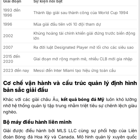
Giai đoạn
Sự kiện nổi bật
1993 đến
Thành lập giải sau thành công của World Cup 1994
1996
1996
Mùa giải đầu tiên với 10 đội tham dự
Khủng hoảng tài chính khiến giải đứng trước biến động
2002
lớn
2007
Ra đời luật Designated Player mở lối cho các siêu sao
2015 đến
Giai đoạn mở rộng mạnh mẽ, nhiều CLB mới gia nhập
2020
2023 đến nay
Messi đến Inter Miami tạo hiệu ứng toàn cầu
Cơ chế vận hành và cấu trúc quản lý định hình
bản sắc giải đấu
Khác với các giải châu Âu,
kết quả bóng đá Mỹ
luôn khó lường
nhờ hệ thống quản lý tập trung nhằm triệt tiêu sự chênh lệch giàu
nghèo.
Bộ máy điều hành liên minh
Giải được điều hành bởi MLS LLC cùng sự phối hợp của Liên
đoàn Bóng đá Hoa Kỳ và Canada. Mô hình quản lý xuyên quốc