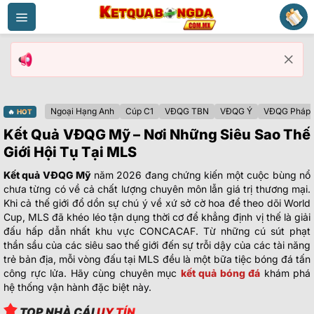
Bỏ
qua
nội
dung
Ngoại Hạng Anh
Cúp C1
VĐQG TBN
VĐQG Ý
VĐQG Pháp
🔥
HOT
Kết Quả VĐQG Mỹ – Nơi Những Siêu Sao Thế
Giới Hội Tụ Tại MLS
Kết quả VĐQG Mỹ
năm 2026 đang chứng kiến một cuộc bùng nổ
chưa từng có về cả chất lượng chuyên môn lẫn giá trị thương mại.
Khi cả thế giới đổ dồn sự chú ý về xứ sở cờ hoa để theo dõi World
Cup, MLS đã khéo léo tận dụng thời cơ để khẳng định vị thế là giải
đấu hấp dẫn nhất khu vực CONCACAF. Từ những cú sút phạt
thần sầu của các siêu sao thế giới đến sự trỗi dậy của các tài năng
trẻ bản địa, mỗi vòng đấu tại MLS đều là một bữa tiệc bóng đá tấn
công rực lửa. Hãy cùng chuyên mục
kết quả bóng đá
khám phá
hệ thống vận hành đặc biệt này.
TOP NHÀ CÁI
UY TÍN