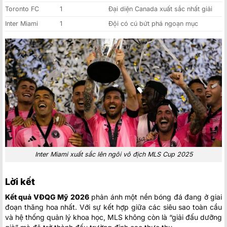
Toronto FC
1
Đại diện Canada xuất sắc nhất giải
Inter Miami
1
Đội có cú bứt phá ngoạn mục
Inter Miami xuất sắc lên ngôi vô địch MLS Cup 2025
Lời kết
Kết quả VĐQG Mỹ 2026
phản ánh một nền bóng đá đang ở giai
đoạn thăng hoa nhất. Với sự kết hợp giữa các siêu sao toàn cầu
và hệ thống quản lý khoa học, MLS không còn là “giải đấu dưỡng