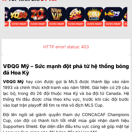
 NGAY
CƯỢC NGAY
CƯỢC NGAY
CƯỢC NGAY
CƯỢC NGAY
CƯỢC NGAY
CƯỢC NGAY
CƯỢC
HTTP error! status: 403
VĐQG Mỹ – Sức mạnh đột phá từ hệ thống bóng
đá Hoa Kỳ
VĐQG Mỹ
hay còn được gọi là MLS được thành lập vào năm
1993 và chính thức khởi tranh vào năm 1996. Giải hiện có 29 câu
lạc bộ, trong đó 26 đội thuộc Hoa Kỳ và ba đội từ Canada. Hệ
thống thi đấu được chia theo khu vực, trước khi các đội bước
vào loạt trận playoff để tìm ra nhà vô địch MLS Cup.
Đội lên ngôi sẽ giành quyền tham dự CONCACAF Champions
Cup, còn đội có thành tích tốt nhất mùa giải nhận danh hiệu
Supporters Shield. Đại diện dẫn đầu khu vực cũng sẽ góp mặt tại