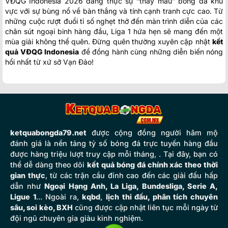
VĐQG Indonesia 2026 đang thực sự “thay màu” bóng đá khu
vực với sự bùng nổ về bàn thắng và tính cạnh tranh cực cao. Từ
những cuộc rượt đuổi tỉ số nghẹt thở đến màn trình diễn của các
chân sút ngoại binh hàng đầu, Liga 1 hứa hẹn sẽ mang đến một
mùa giải không thể quên. Đừng quên thường xuyên cập nhật
kết
quả VĐQG Indonesia
để đồng hành cùng những diễn biến nóng
hổi nhất từ xứ sở Vạn Đảo!
ketquabongda79.net
được cộng đồng người hâm mộ
đánh giá là nền tảng tỷ số bóng đá trực tuyến hàng đầu
được hàng triệu lượt truy cập mỗi tháng, . Tại đây, bạn có
thể dễ dàng theo dõi
kết quả bóng đá chính xác theo thời
gian thực
, từ các trận cầu đỉnh cao đến các giải đấu hấp
dẫn như
Ngoại Hạng Anh, La Liga, Bundesliga, Serie A,
Ligue 1
... Ngoài ra,
kqbd
,
lịch thi đấu, phân tích chuyên
sâu, soi kèo, BXH
cũng được cập nhật liên tục mỗi ngày từ
đội ngũ chuyên gia giàu kinh nghiệm.