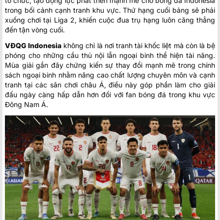
tổ chức, tạo động lực phát triển mạnh mẽ cho bóng đá Indonesia
trong bối cảnh cạnh tranh khu vực. Thứ hạng cuối bảng sẽ phải
xuống chơi tại Liga 2, khiến cuộc đua trụ hạng luôn căng thẳng
đến tận vòng cuối.
VĐQG Indonesia
không chỉ là nơi tranh tài khốc liệt mà còn là bệ
phóng cho những cầu thủ nội lẫn ngoại binh thể hiện tài năng.
Mùa giải gần đây chứng kiến sự thay đổi mạnh mẽ trong chính
sách ngoại binh nhằm nâng cao chất lượng chuyên môn và cạnh
tranh tại các sân chơi châu Á, điều này góp phần làm cho giải
đấu ngày càng hấp dẫn hơn đối với fan bóng đá trong khu vực
Đông Nam Á.