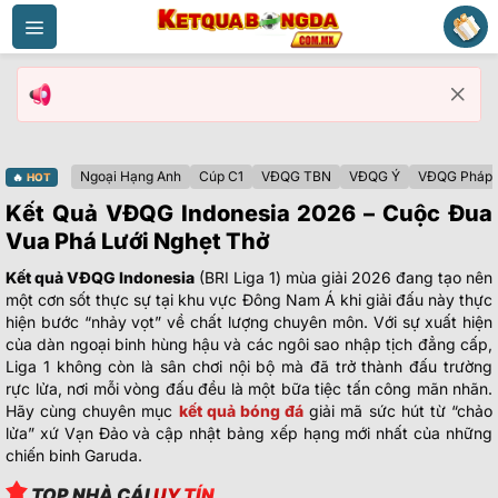
Bỏ
qua
nội
dung
Ngoại Hạng Anh
Cúp C1
VĐQG TBN
VĐQG Ý
VĐQG Pháp
🔥
HOT
Kết Quả VĐQG Indonesia 2026 – Cuộc Đua
Vua Phá Lưới Nghẹt Thở
Kết quả VĐQG Indonesia
(BRI Liga 1) mùa giải 2026 đang tạo nên
một cơn sốt thực sự tại khu vực Đông Nam Á khi giải đấu này thực
hiện bước “nhảy vọt” về chất lượng chuyên môn. Với sự xuất hiện
của dàn ngoại binh hùng hậu và các ngôi sao nhập tịch đẳng cấp,
Liga 1 không còn là sân chơi nội bộ mà đã trở thành đấu trường
rực lửa, nơi mỗi vòng đấu đều là một bữa tiệc tấn công mãn nhãn.
Hãy cùng chuyên mục
kết quả bóng đá
giải mã sức hút từ “chảo
lửa” xứ Vạn Đảo và cập nhật bảng xếp hạng mới nhất của những
chiến binh Garuda.
TOP NHÀ CÁI
UY TÍN