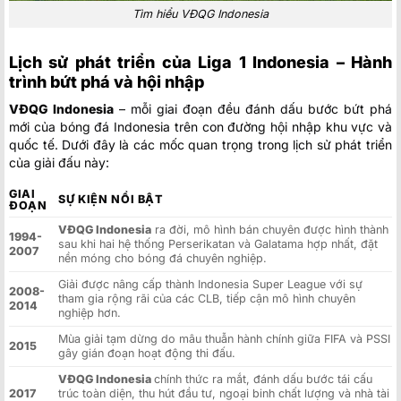
Tìm hiểu VĐQG Indonesia
Lịch sử phát triển của Liga 1 Indonesia – Hành
trình bứt phá và hội nhập
VĐQG Indonesia
– mỗi giai đoạn đều đánh dấu bước bứt phá
mới của bóng đá Indonesia trên con đường hội nhập khu vực và
quốc tế. Dưới đây là các mốc quan trọng trong lịch sử phát triển
của giải đấu này:
GIAI
SỰ KIỆN NỔI BẬT
ĐOẠN
VĐQG Indonesia
ra đời, mô hình bán chuyên được hình thành
1994-
sau khi hai hệ thống Perserikatan và Galatama hợp nhất, đặt
2007
nền móng cho bóng đá chuyên nghiệp.
Giải được nâng cấp thành Indonesia Super League với sự
2008-
tham gia rộng rãi của các CLB, tiếp cận mô hình chuyên
2014
nghiệp hơn.
Mùa giải tạm dừng do mâu thuẫn hành chính giữa FIFA và PSSI
2015
gây gián đoạn hoạt động thi đấu.
VĐQG Indonesia
chính thức ra mắt, đánh dấu bước tái cấu
2017
trúc toàn diện, thu hút đầu tư, ngoại binh chất lượng và nhà tài