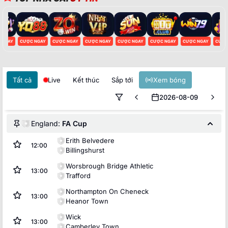
 NGAY
CƯỢC NGAY
CƯỢC NGAY
CƯỢC NGAY
CƯỢC NGAY
CƯỢC NGAY
CƯỢC NGAY
CƯỢC
Tất cả
Live
Kết thúc
Sắp tới
Xem bóng
2026-08-09
England:
FA Cup
Erith Belvedere
12:00
Billingshurst
Worsbrough Bridge Athletic
13:00
Trafford
Northampton On Cheneck
13:00
Heanor Town
Wick
13:00
Camberley Town