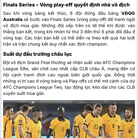
Finals Series – Vòng play‑off quyết định nhà vô địch
Sau khi vòng bảng kết thúc, 6 đội đứng đầu bảng
VĐQG
Australia
sẽ bước vào Finals Series (vòng play‑off) để tranh ngôi
vô địch mùa giải. Những đội xếp trên có lợi thế khi được vào
thẳng bán kết, trong khi nhóm từ thứ 3 đến thứ 6 phải đối đầu ở
vòng loại. Các trận bán kết có thể diễn ra theo kết quả hai lượt
trận và trận chung kết duy nhất xác định champion.
Suất dự đấu trường châu lục
Đội vô địch Grand Final thường sẽ nhận suất vào AFC Champions
League Elite, sân chơi cao nhất cấp CLB châu Á, mang đến cơ
hội cạnh tranh đỉnh cao ngoài biên giới quốc gia. Đồng thời
những vị trí cao ở vòng bảng và Play‑offs có thể mở cánh cửa dự
AFC Champions League Two, tạo động lực kéo dài cho các CLB
xuyên suốt mùa giải.