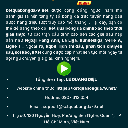
ketquabongda79.net
được cộng đồng người hâm mộ
đánh giá là nền tảng tỷ số bóng đá trực tuyến hàng đầu
được hàng triệu lượt truy cập mỗi tháng, . Tại đây, bạn có
thể dễ dàng theo dõi
kết quả bóng đá chính xác theo thời
gian thực
, từ các trận cầu đỉnh cao đến các giải đấu hấp
dẫn như
Ngoại Hạng Anh, La Liga, Bundesliga, Serie A,
Ligue 1
... Ngoài ra,
kqbd
,
lịch thi đấu, phân tích chuyên
sâu, soi kèo, BXH
cũng được cập nhật liên tục mỗi ngày từ
đội ngũ chuyên gia giàu kinh nghiệm.
Tổng Biên Tập:
LÊ QUANG DIỆU
Website chính thức:
https://ketquabongda79.net/
Hotline: 0907 312 654
Email:
support@ketquabongda79.net
Trụ sở: 120 Nguyễn Huệ, Phường Bến Nghé, Quận 1, TP
Hồ Chí Minh, Việt Nam