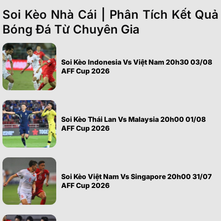
Soi Kèo Nhà Cái | Phân Tích Kết Quả
Bóng Đá Từ Chuyên Gia
Soi Kèo Indonesia Vs Việt Nam 20h30 03/08
AFF Cup 2026
Soi Kèo Thái Lan Vs Malaysia 20h00 01/08
AFF Cup 2026
Soi Kèo Việt Nam Vs Singapore 20h00 31/07
AFF Cup 2026