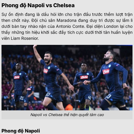
Phong độ Napoli vs Chelsea
Sự ổn định đang là dấu hỏi lớn cho trận đấu trước thềm lượt trận
then chốt này. Đội chủ sân Maradona đang duy trì được sự lầm lì
dưới bàn tay nhào nặn của Antonio Conte. Đại diện London lại cho
thấy những tín hiệu khởi sắc đầy tích cực dưới thời tân huấn luyện
viên Liam Rosenior.
Napoli vs Chelsea thể hiện quyết tâm cao
Phong độ Napoli