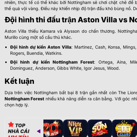
nhiên, thực tế có thể khác bởi Nottingham sẽ chơi chặt chẽ để b
thể quá vội vàng. Điều này khiến nhịp độ trận đấu khó bùng nổ. Do đo
Đội hình thi đấu trận Aston Villa vs
Aston Villa thiếu Kamara và Alysson do chấn thương. Notting
Murillo cùng một số cầu thủ khác.
Đội hình dự kiến Aston Villa
: Martinez, Cash, Konsa, Mings
Rogers, Buendia, Watkins.
Đội hình dự kiến Nottingham Forest
: Ortega, Aina, Mil
Dominguez, Anderson, Gibbs White, Igor Jesus, Wood.
Kết luận
Dựa trên việc Nottingham bất bại 8 trận gần nhất còn The Lions c
Nottingham Forest
nhiều khả năng diễn ra cân bằng. Với góc nh
chọn hợp lý.
TOP
NHÀ CÁI