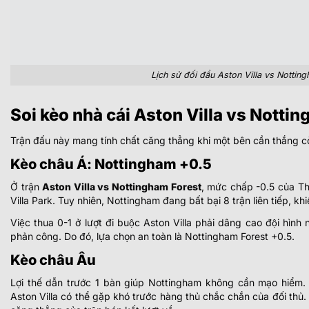
Lịch sử đối đầu Aston Villa vs Notti
Soi kèo nhà cái Aston Villa vs Notti
Trận đấu này mang tính chất căng thẳng khi một bên cần thắng còn
Kèo châu Á: Nottingham +0.5
Ở trận
Aston Villa vs Nottingham Forest
, mức chấp -0.5 của The
Villa Park. Tuy nhiên, Nottingham đang bất bại 8 trận liên tiếp, khiế
Việc thua 0-1 ở lượt đi buộc Aston Villa phải dâng cao đội hì
phản công. Do đó, lựa chọn an toàn là Nottingham Forest +0.5.
Kèo châu Âu
Lợi thế dẫn trước 1 bàn giúp Nottingham không cần mạo hiểm. Đ
Aston Villa có thể gặp khó trước hàng thủ chắc chắn của đối thủ. M