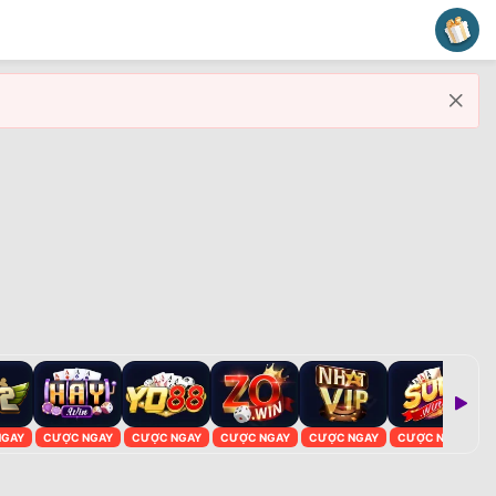
NGAY
CƯỢC NGAY
CƯỢC NGAY
CƯỢC NGAY
CƯỢC NGAY
CƯỢC NGAY
C