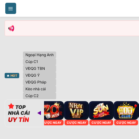
Bỏ
qua
nội
dung
Ngoại Hạng Anh
Cúp C1
VĐQG TBN
VĐQG Ý
🔥
HOT
VĐQG Pháp
Kèo nhà cái
Cúp C2
TOP
NHÀ CÁI
UY TÍN
C NGAY
CƯỢC NGAY
CƯỢC NGAY
CƯỢC NGAY
CƯỢC NGAY
CƯỢC NGAY