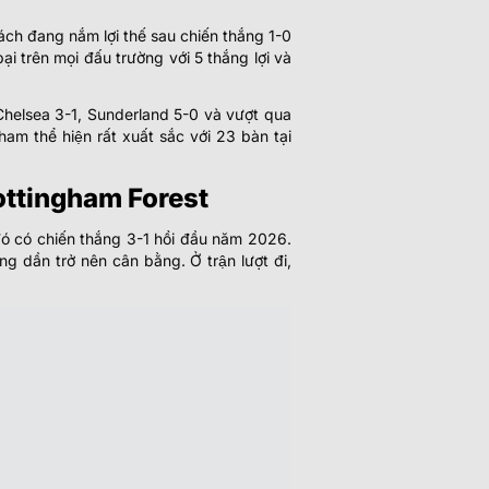
hách đang nắm lợi thế sau chiến thắng 1-0
bại trên mọi đấu trường với 5 thắng lợi và
Chelsea 3-1, Sunderland 5-0 và vượt qua
 thể hiện rất xuất sắc với 23 bàn tại
Nottingham Forest
đó có chiến thắng 3-1 hồi đầu năm 2026.
 dần trở nên cân bằng. Ở trận lượt đi,