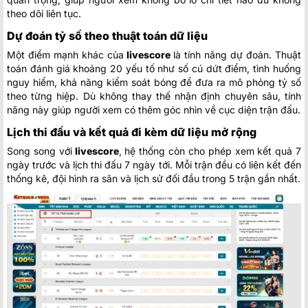
theo dõi liên tục.
0
1
Polissya Zhytomyr B
-
90+6'
7
-
3
[13]
Dự đoán tỷ số theo thuật toán dữ liệu
GUIZHOU ZIYUN "WUFENG CUP" FOOTBALL TOURNAMENT
Một điểm mạnh khác của
livescore
là tính năng dự đoán. Thuật
3
0
Luodian Football Association
-
Chenfeng You
90+1'
0
-
0
toán đánh giá khoảng 20 yếu tố như số cú dứt điểm, tình huống
nguy hiểm, khả năng kiểm soát bóng để đưa ra mô phỏng tỷ số
UKRAINIAN SECOND LEAGUE
theo từng hiệp. Dù không thay thế nhận định chuyên sâu, tính
năng này giúp người xem có thêm góc nhìn về cục diện trận đấu.
0
0
Oleksandriya B
-
HT
1
-
5
[4]
Lịch thi đấu và kết quả đi kèm dữ liệu mở rộng
2
1
Rebel Kyiv
-
26'
0
-
0
[2]
Song song với
livescore
, hệ thống còn cho phép xem kết quả 7
ngày trước và lịch thi đấu 7 ngày tới. Mỗi trận đều có liên kết đến
RUS D3B
thống kê, đội hình ra sân và lịch sử đối đầu trong 5 trận gần nhất.
5
0
Akron Togliatti-2
-
HT
3
-
1
[3]
NORWEGIAN 2.DIVISJON
1
0
Rana FK
-
Skeid Oslo
26'
0
-
0
[10]
[11]
SLOVAK 3.LIGA
0
2
Slavia TU Kosice
-
Partizan Bard
90+3'
0
-
6