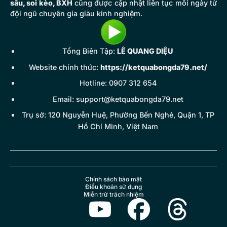
sâu, soi kèo, BXH
cũng được cập nhật liên tục mỗi ngày từ
Spartak Moscow
-
FK Krasnoda
17:00
-
[2]
đội ngũ chuyên gia giàu kinh nghiệm.
Rubin Kazan
-
FC Orenburg
17:30
-
[8]
Loading more...
Tổng Biên Tập:
LÊ QUANG DIỆU
Website chính thức:
https://ketquabongda79.net/
Hotline: 0907 312 654
Email:
support@ketquabongda79.net
Trụ sở: 120 Nguyễn Huệ, Phường Bến Nghé, Quận 1, TP
Hồ Chí Minh, Việt Nam
Chính sách bảo mật
Điều khoản sử dụng
Miễn trừ trách nhiệm