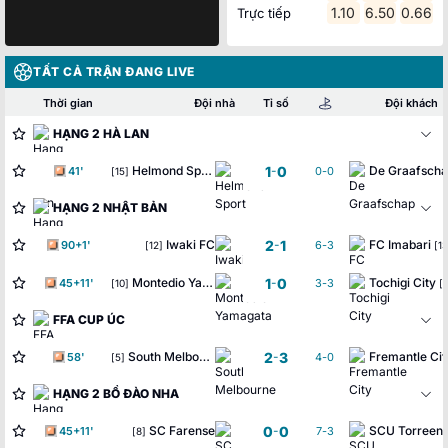
1.10
6.50
0.66
Trực tiếp
TẤT CẢ TRẬN ĐANG LIVE
Thời gian
Đội nhà
Tỉ số
Đội khách
HẠNG 2 HÀ LAN
1
0
Helmond Sport
-
De Graafsch
41'
0
-
0
[15]
HẠNG 2 NHẬT BẢN
2
1
Iwaki FC
-
FC Imabari
90+1'
6
-
3
[12]
[13
1
0
Montedio Yamagata
-
Tochigi City
45+11'
3
-
3
[10]
[1
FFA CUP ÚC
2
3
South Melbourne
-
Fremantle Ci
58'
4
-
0
[5]
HẠNG 2 BỒ ĐÀO NHA
0
0
SC Farense
-
SCU Torreen
45+11'
7
-
3
[8]