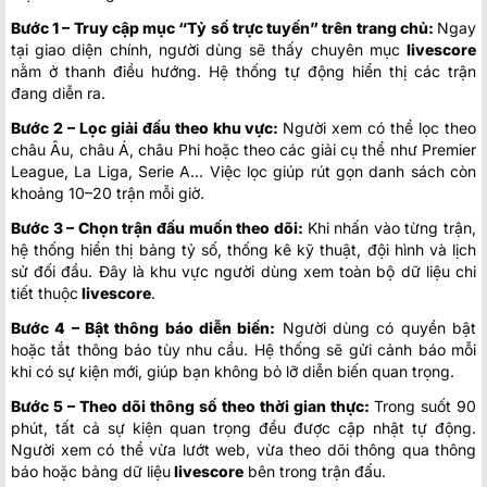
FA CUP
Bước 1 – Truy cập mục “Tỷ số trực tuyến” trên trang chủ:
Ngay
tại giao diện chính, người dùng sẽ thấy chuyên mục
livescore
Erith Belvedere
-
Billingshurst
12:00
-
nằm ở thanh điều hướng. Hệ thống tự động hiển thị các trận
đang diễn ra.
Worsbrough Bridge Athletic
-
Trafford
13:00
-
Bước 2 – Lọc giải đấu theo khu vực:
Người xem có thể lọc theo
Northampton On Cheneck
-
Heanor Town
13:00
-
châu Âu, châu Á, châu Phi hoặc theo các giải cụ thể như Premier
League, La Liga, Serie A… Việc lọc giúp rút gọn danh sách còn
Wick
-
Camberley T
13:00
-
khoảng 10–20 trận mỗi giờ.
Little Common FC
-
13:00
-
Bước 3 – Chọn trận đấu muốn theo dõi:
Khi nhấn vào từng trận,
hệ thống hiển thị bảng tỷ số, thống kê kỹ thuật, đội hình và lịch
Haarlem
-
Irlam
14:00
-
sử đối đầu. Đây là khu vực người dùng xem toàn bộ dữ liệu chi
tiết thuộc
livescore
.
Beverley Town
-
14:00
-
Bước 4 – Bật thông báo diễn biến:
Người dùng có quyền bật
Littlehampton Town
-
Eastbourne U
14:00
-
hoặc tắt thông báo tùy nhu cầu. Hệ thống sẽ gửi cảnh báo mỗi
khi có sự kiện mới, giúp bạn không bỏ lỡ diễn biến quan trọng.
VĐQG BỒ ĐÀO NHA
Bước 5 – Theo dõi thông số theo thời gian thực:
Trong suốt 90
FC Porto
-
Alverca
17:00
-
[7]
[12]
phút, tất cả sự kiện quan trọng đều được cập nhật tự động.
Người xem có thể vừa lướt web, vừa theo dõi thông qua thông
Benfica
-
Viseu
19:30
-
[8]
[16]
báo hoặc bảng dữ liệu
livescore
bên trong trận đấu.