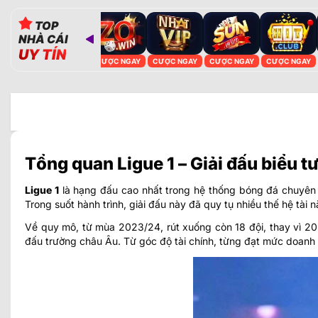
TOP
NHÀ CÁI
UY TÍN
C NGAY
CƯỢC NGAY
CƯỢC NGAY
CƯỢC NGAY
CƯỢC NGAY
CƯỢC NGAY
Tổng quan Ligue 1 – Giải đấu biểu 
Ligue 1
là hạng đấu cao nhất trong hệ thống bóng đá chuyên 
Trong suốt hành trình, giải đấu này đã quy tụ nhiều thế hệ tà
Về quy mô, từ mùa 2023/24, rút xuống còn 18 đội, thay vì 20
đấu trường châu Âu. Từ góc độ tài chính, từng đạt mức doanh 