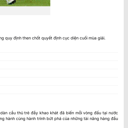
ng quy định then chốt quyết định cục diện cuối mùa giải.
dàn cầu thủ trẻ đầy khao khát đã biến mỗi vòng đấu tại nước
g hành cùng hành trình bứt phá của những tài năng hàng đầu