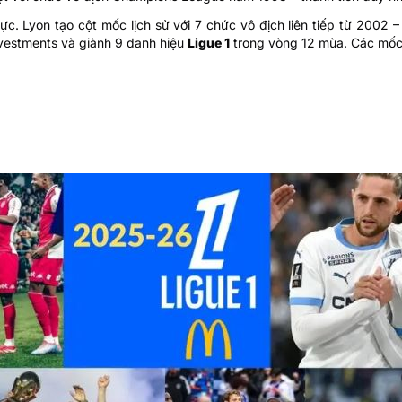
c. Lyon tạo cột mốc lịch sử với 7 chức vô địch liên tiếp từ 2002 – 
vestments và giành 9 danh hiệu
Ligue 1
trong vòng 12 mùa. Các mốc