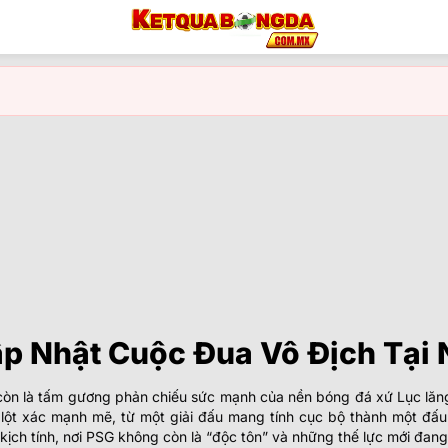
Cập Nhật Cuộc Đua Vô Địch Tại
còn là tấm gương phản chiếu sức mạnh của nền bóng đá xứ Lục lăng –
 lột xác mạnh mẽ, từ một giải đấu mang tính cục bộ thành một đấu 
ịch tính, nơi PSG không còn là “độc tôn” và những thế lực mới đang