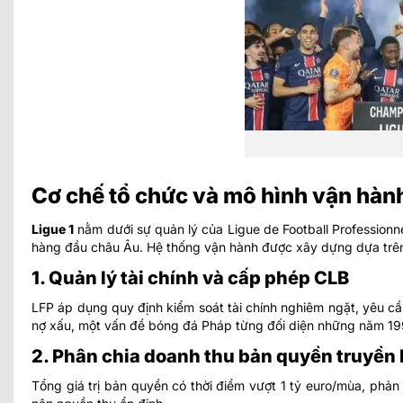
Cơ chế tổ chức và mô hình vận hành
Ligue 1
nằm dưới sự quản lý của Ligue de Football Professionne
hàng đầu châu Âu. Hệ thống vận hành được xây dựng dựa trên 
1. Quản lý tài chính và cấp phép CLB
LFP áp dụng quy định kiểm soát tài chính nghiêm ngặt, yêu c
nợ xấu, một vấn đề bóng đá Pháp từng đối diện những năm 19
2. Phân chia doanh thu bản quyền truyền 
Tổng giá trị bản quyền có thời điểm vượt 1 tỷ euro/mùa, phản