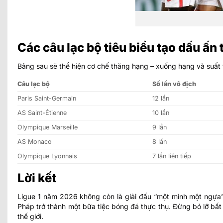
Các câu lạc bộ tiêu biểu tạo dấu ấn t
Bảng sau sẽ thể hiện cơ chế thăng hạng – xuống hạng và suất
Câu lạc bộ
Số lần vô địch
Paris Saint-Germain
12 lần
AS Saint-Étienne
10 lần
Olympique Marseille
9 lần
AS Monaco
8 lần
Olympique Lyonnais
7 lần liên tiếp
Lời kết
Ligue 1 năm 2026 không còn là giải đấu “một mình một ngựa” 
Pháp trở thành một bữa tiệc bóng đá thực thụ. Đừng bỏ lỡ bất
thế giới.