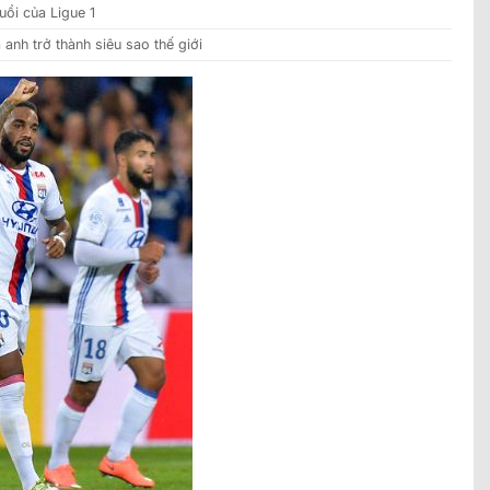
tuổi của Ligue 1
nh trở thành siêu sao thế giới