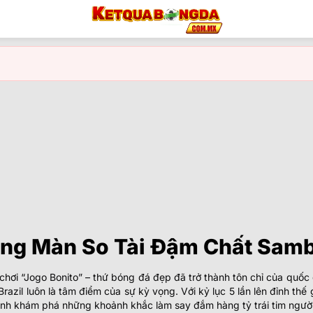
hững Màn So Tài Đậm Chất Sam
i chơi “Jogo Bonito” – thứ bóng đá đẹp đã trở thành tôn chỉ của qu
zil luôn là tâm điểm của sự kỳ vọng. Với kỷ lục 5 lần lên đỉnh thế 
ình khám phá những khoảnh khắc làm say đắm hàng tỷ trái tim ngườ