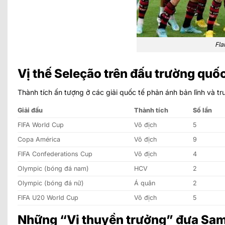
Fla
Vị thế Seleção trên đấu trường quốc
Thành tích ấn tượng ở các giải quốc tế phản ánh bản lĩnh và tr
Giải đấu
Thành tích
Số lần
FIFA World Cup
Vô địch
5
Copa América
Vô địch
9
FIFA Confederations Cup
Vô địch
4
Olympic (bóng đá nam)
HCV
2
Olympic (bóng đá nữ)
Á quân
2
FIFA U20 World Cup
Vô địch
5
Những “Vị thuyền trưởng” đưa Samb