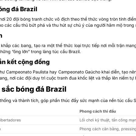
óng đá Brazil
il, nơi 20 đội bóng tranh chức vô địch theo thể thức vòng tròn tính đ
ho các cầu thủ bứt phá và thu hút sự chú ý của người hâm mộ trong 
h
 khắp các bang, tạo ra một thể thức loại trực tiếp nơi mỗi trận man
hững “ông lớn” trong làng túc cầu Brazil.
gắn kết cộng đồng
ng như Campeonato Paulista hay Campeonato Gaúcho khai diễn, tạo n
ng, nơi các đội duy trì cuộc tranh đua khốc liệt và thắp lên niềm 
 sắc bóng đá Brazil
 thống và thành tích, góp phần thúc đẩy sức mạnh của nền túc cầu
Phong cách thi đấu
Libertadores
Lối chơi kỹ thuật, tấn công mạ
h
Phong cách cân bằng, pressing 