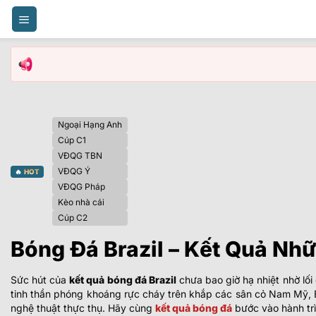
Bỏ
qua
nội
dung
Ngoại Hạng Anh
Cúp C1
VĐQG TBN
VĐQG Ý
🔥
HOT
VĐQG Pháp
Kèo nhà cái
Cúp C2
Bóng Đá Brazil – Kết Quả N
Sức hút của
kết quả bóng đá Brazil
chưa bao giờ hạ nhiệt nhờ lố
tinh thần phóng khoáng rực cháy trên khắp các sân cỏ Nam Mỹ, Bra
nghệ thuật thực thụ. Hãy cùng
kết quả bóng đá
bước vào hành tr