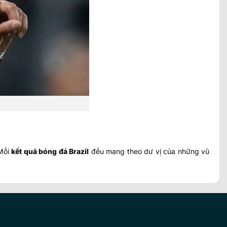
 Mỗi
kết quả bóng đá Brazil
đều mang theo dư vị của những vũ