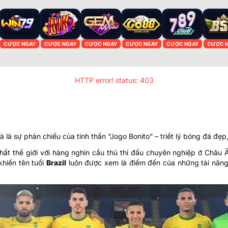
CƯỢC NGAY
CƯỢC NGAY
CƯỢC NGAY
CƯỢC NGAY
CƯỢC NGAY
CƯỢC 
HTTP error! status: 403
 là sự phản chiếu của tinh thần “Jogo Bonito” – triết lý bóng đá đ
ất thế giới với hàng nghìn cầu thủ thi đấu chuyên nghiệp ở Châu Â
khiến tên tuổi
Brazil
luôn được xem là điểm đến của những tài năng