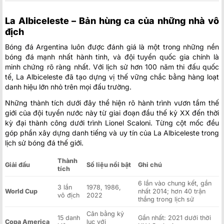
La Albiceleste – Bản hùng ca của những nhà vô
địch
Bóng đá Argentina luôn được đánh giá là một trong những nền
bóng đá mạnh nhất hành tinh, và đội tuyển quốc gia chính là
minh chứng rõ ràng nhất. Với lịch sử hơn 100 năm thi đấu quốc
tế, La Albiceleste đã tạo dựng vị thế vững chắc bằng hàng loạt
danh hiệu lớn nhỏ trên mọi đấu trường.
Những thành tích dưới đây thể hiện rõ hành trình vươn tầm thế
giới của đội tuyển nước này từ giai đoạn đầu thế kỷ XX đến thời
kỳ đại thành công dưới trình Lionel Scaloni. Từng cột mốc đều
góp phần xây dựng danh tiếng và uy tín của La Albiceleste trong
lịch sử bóng đá thế giới.
Thành
Giải đấu
Số liệu nổi bật
Ghi chú
tích
6 lần vào chung kết, gần
3 lần
1978, 1986,
World Cup
nhất 2014; hơn 40 trận
vô địch
2022
thắng trong lịch sử
Cân bằng kỷ
15 danh
Gần nhất: 2021 dưới thời
Copa America
lục với