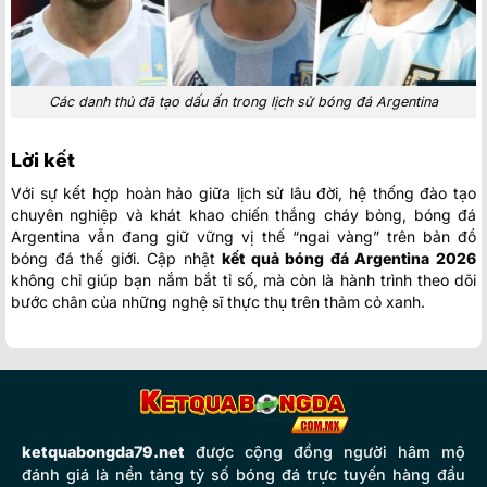
Các danh thủ đã tạo dấu ấn trong lịch sử bóng đá Argentina
Lời kết
Với sự kết hợp hoàn hảo giữa lịch sử lâu đời, hệ thống đào tạo
chuyên nghiệp và khát khao chiến thắng cháy bỏng, bóng đá
Argentina vẫn đang giữ vững vị thế “ngai vàng” trên bản đồ
bóng đá thế giới. Cập nhật
kết quả bóng đá Argentina 2026
không chỉ giúp bạn nắm bắt tỉ số, mà còn là hành trình theo dõi
bước chân của những nghệ sĩ thực thụ trên thảm cỏ xanh.
ketquabongda79.net
được cộng đồng người hâm mộ
đánh giá là nền tảng tỷ số bóng đá trực tuyến hàng đầu