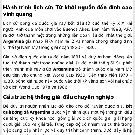
Hành trình lịch sử: Từ khởi nguồn đến đỉnh cao
vinh quang
Lịch sử bóng đá quốc gia này bắt đầu từ cuối thế kỷ XIX khi
người Anh đưa môn chơi vào Buenos Aires. Đến năm 1893, AFA
ra đời, trở thành một trong những liên đoàn lâu đời nhất thế giới.
Argentina
gia nhập FIFA năm 1912 và nhanh chóng khẳng định
vị thế tại Nam Mỹ trong giai đoạn 1920 – 1930.
Giải vô địch quốc gia ra đời năm 1891 và duy trì hoạt động liên
tục, trở thành một trong những giải lâu đời nhất thế giới. Sự phát
triển mạnh mẽ này giúp
Argentina
trở thành quốc gia Nam Mỹ
đầu tiên vào chung kết World Cup 1930. Đến thập niên 1970 –
1980, bóng đá nước này bước vào thời kỳ vàng son với hai chức
vô địch World Cup 1978 và 1986.
Cấu trúc hệ thống giải đấu chuyên nghiệp
Để duy trì nguồn nhân lực dồi dào cho đội tuyển quốc gia,
kết
quả bóng đá Argentina
được vận hành qua một hệ thống thi đấu
đa tầng cực kỳ khoa học: gồm giải vô địch quốc gia, giải hạng
dưới, giải cúp và giải trẻ. Từng cấp độ có nhiệm vụ cụ thể trong
việc cung cấp nhân lực và duy trì tính cạnh tranh. Dưới đây là hệ