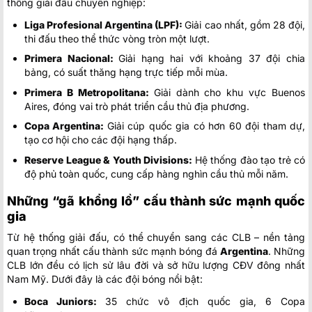
thống giải đấu chuyên nghiệp:
Liga Profesional Argentina (LPF):
Giải cao nhất, gồm 28 đội,
thi đấu theo thể thức vòng tròn một lượt.
Primera Nacional:
Giải hạng hai với khoảng 37 đội chia
bảng, có suất thăng hạng trực tiếp mỗi mùa.
Primera B Metropolitana:
Giải dành cho khu vực Buenos
Aires, đóng vai trò phát triển cầu thủ địa phương.
Copa Argentina:
Giải cúp quốc gia có hơn 60 đội tham dự,
tạo cơ hội cho các đội hạng thấp.
Reserve League & Youth Divisions:
Hệ thống đào tạo trẻ có
độ phủ toàn quốc, cung cấp hàng nghìn cầu thủ mỗi năm.
Những “gã khổng lồ” cấu thành sức mạnh quốc
gia
Từ hệ thống giải đấu, có thể chuyển sang các CLB – nền tảng
quan trọng nhất cấu thành sức mạnh bóng đá
Argentina
. Những
CLB lớn đều có lịch sử lâu đời và sở hữu lượng CĐV đông nhất
Nam Mỹ. Dưới đây là các đội bóng nổi bật:
Boca Juniors:
35 chức vô địch quốc gia, 6 Copa